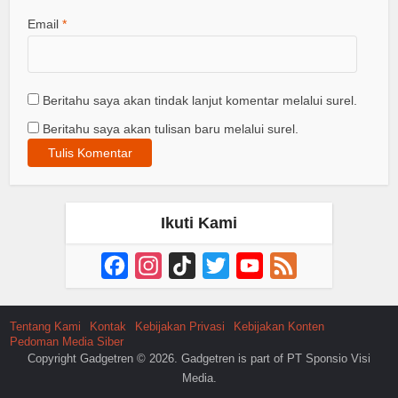
Email
*
Beritahu saya akan tindak lanjut komentar melalui surel.
Beritahu saya akan tulisan baru melalui surel.
Ikuti Kami
Facebook
Instagram
TikTok
Twitter
YouTube
Feed
Channel
Tentang Kami
Kontak
Kebijakan Privasi
Kebijakan Konten
Pedoman Media Siber
Copyright Gadgetren © 2026. Gadgetren is part of PT Sponsio Visi
Media.