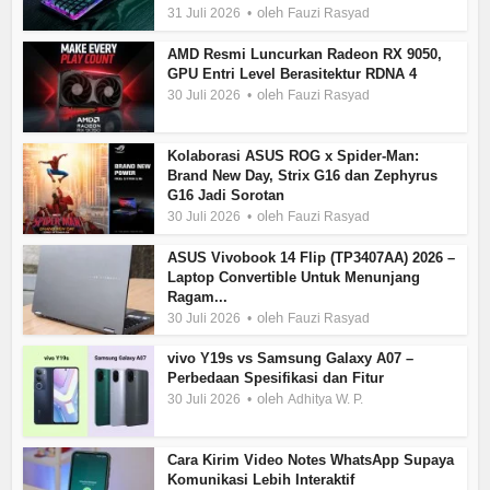
oleh
31 Juli 2026
Fauzi Rasyad
AMD Resmi Luncurkan Radeon RX 9050,
GPU Entri Level Berasitektur RDNA 4
oleh
30 Juli 2026
Fauzi Rasyad
Kolaborasi ASUS ROG x Spider-Man:
Brand New Day, Strix G16 dan Zephyrus
G16 Jadi Sorotan
oleh
30 Juli 2026
Fauzi Rasyad
ASUS Vivobook 14 Flip (TP3407AA) 2026 –
Laptop Convertible Untuk Menunjang
Ragam...
oleh
30 Juli 2026
Fauzi Rasyad
vivo Y19s vs Samsung Galaxy A07 –
Perbedaan Spesifikasi dan Fitur
oleh
30 Juli 2026
Adhitya W. P.
Cara Kirim Video Notes WhatsApp Supaya
Komunikasi Lebih Interaktif