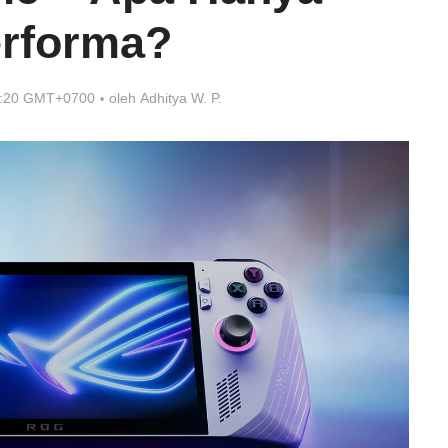
rforma?
7:20 GMT+0700
oleh
Adhitya W. P.