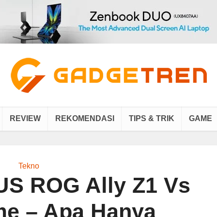
REVIEW
REKOMENDASI
TIPS & TRIK
GAME
Tekno
S ROG Ally Z1 Vs
me – Apa Hanya