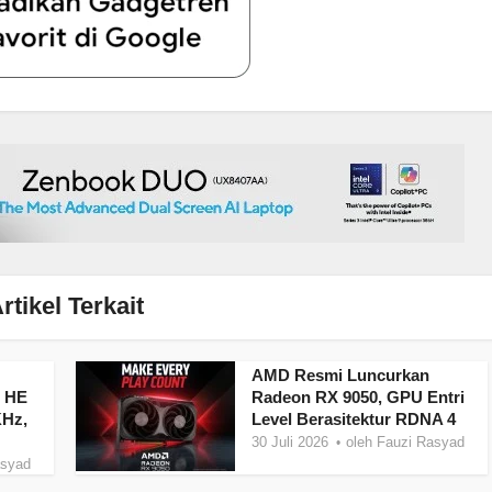
rtikel Terkait
AMD Resmi Luncurkan
3 HE
Radeon RX 9050, GPU Entri
KHz,
Level Berasitektur RDNA 4
30 Juli 2026
oleh
Fauzi Rasyad
asyad