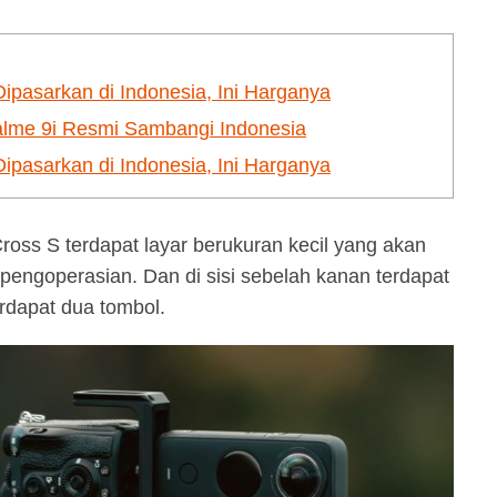
asarkan di Indonesia, Ini Harganya
lme 9i Resmi Sambangi Indonesia
asarkan di Indonesia, Ini Harganya
oss S terdapat layar berukuran kecil yang akan
engoperasian. Dan di sisi sebelah kanan terdapat
erdapat dua tombol.