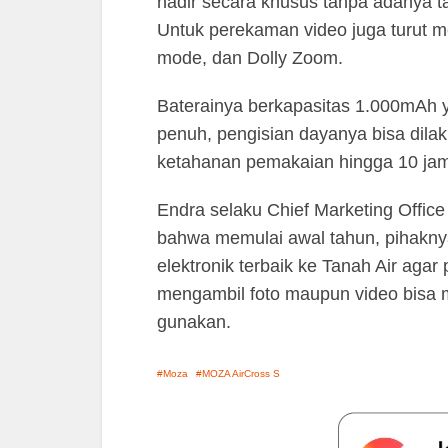
hadir secara khusus tanpa adanya 
Untuk perekaman video juga turut mem
mode, dan Dolly Zoom.
Baterainya berkapasitas 1.000mAh ya
penuh, pengisian dayanya bisa dila
ketahanan pemakaian hingga 10 ja
Endra selaku Chief Marketing Offi
bahwa memulai awal tahun, pihakny
elektronik terbaik ke Tanah Air agar
mengambil foto maupun video bisa 
gunakan.
Moza
MOZA AirCross S