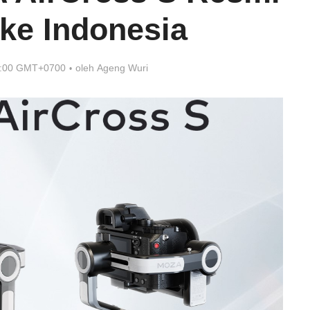
ke Indonesia
7:00 GMT+0700
oleh
Ageng Wuri