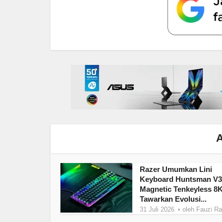
A
Razer Umumkan Lini
Keyboard Huntsman V
Magnetic Tenkeyless 8
Tawarkan Evolusi...
31 Juli 2026
oleh
Fauzi R