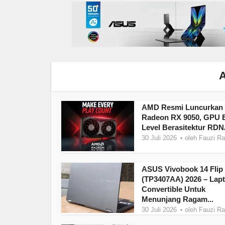
A
AMD Resmi Luncurkan
Radeon RX 9050, GPU E
Level Berasitektur RDN
30 Juli 2026
oleh
Fauzi R
ASUS Vivobook 14 Flip
(TP3407AA) 2026 – Lap
Convertible Untuk
Menunjang Ragam...
30 Juli 2026
oleh
Fauzi R