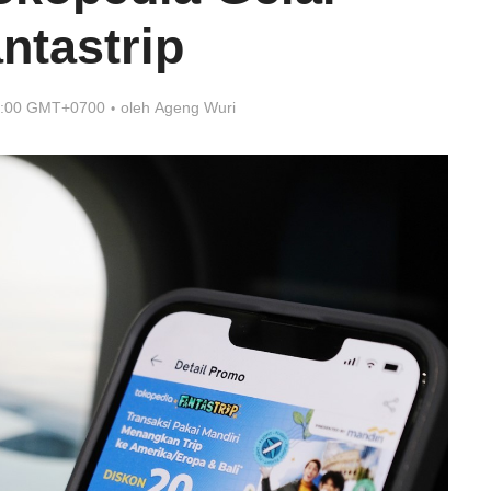
ntastrip
7:00 GMT+0700
oleh
Ageng Wuri