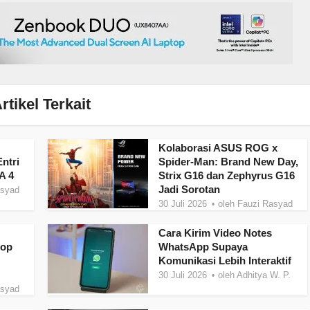
rtikel Terkait
Kolaborasi ASUS ROG x
ntri
Spider-Man: Brand New Day,
A 4
Strix G16 dan Zephyrus G16
Jadi Sorotan
asyad
30 Juli 2026
oleh
Fauzi Rasyad
Cara Kirim Video Notes
top
WhatsApp Supaya
Komunikasi Lebih Interaktif
30 Juli 2026
oleh
Adhitya W. P.
asyad