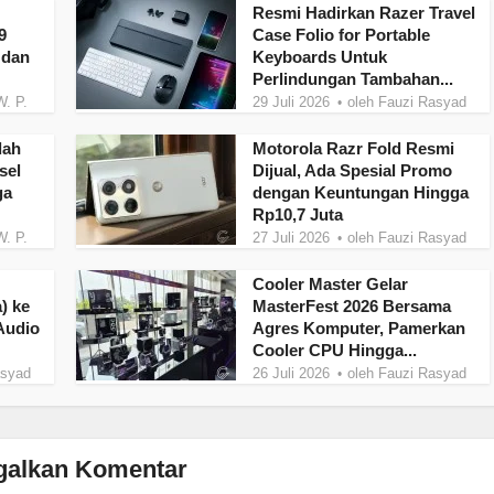
Resmi Hadirkan Razer Travel
9
Case Folio for Portable
 dan
Keyboards Untuk
Perlindungan Tambahan...
W. P.
29 Juli 2026
oleh
Fauzi Rasyad
dah
Motorola Razr Fold Resmi
sel
Dijual, Ada Spesial Promo
ga
dengan Keuntungan Hingga
Rp10,7 Juta
W. P.
27 Juli 2026
oleh
Fauzi Rasyad
Cooler Master Gelar
) ke
MasterFest 2026 Bersama
Audio
Agres Komputer, Pamerkan
Cooler CPU Hingga...
asyad
26 Juli 2026
oleh
Fauzi Rasyad
galkan Komentar