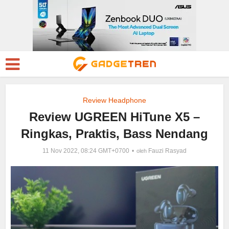
Review Headphone
Review UGREEN HiTune X5 –
Ringkas, Praktis, Bass Nendang
11 Nov 2022, 08:24 GMT+0700
Fauzi Rasyad
oleh