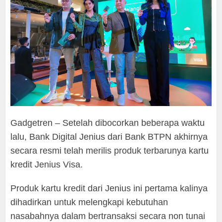
Gadgetren – Setelah dibocorkan beberapa waktu
lalu, Bank Digital Jenius dari Bank BTPN akhirnya
secara resmi telah merilis produk terbarunya kartu
kredit Jenius Visa.
Produk kartu kredit dari Jenius ini pertama kalinya
dihadirkan untuk melengkapi kebutuhan
nasabahnya dalam bertransaksi secara non tunai