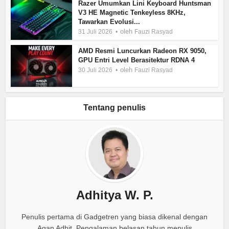
Razer Umumkan Lini Keyboard Huntsman
V3 HE Magnetic Tenkeyless 8KHz,
Tawarkan Evolusi...
oleh
31 Juli 2026
Fauzi Rasyad
AMD Resmi Luncurkan Radeon RX 9050,
GPU Entri Level Berasitektur RDNA 4
oleh
30 Juli 2026
Fauzi Rasyad
Tentang penulis
Adhitya W. P.
Penulis pertama di Gadgetren yang biasa dikenal dengan
Agan Adhit. Pengalaman belasan tahun menulis