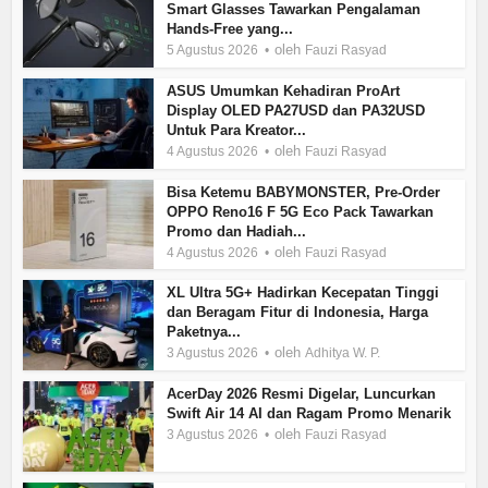
Smart Glasses Tawarkan Pengalaman
Hands-Free yang...
oleh
5 Agustus 2026
Fauzi Rasyad
ASUS Umumkan Kehadiran ProArt
Display OLED PA27USD dan PA32USD
Untuk Para Kreator...
oleh
4 Agustus 2026
Fauzi Rasyad
Bisa Ketemu BABYMONSTER, Pre-Order
OPPO Reno16 F 5G Eco Pack Tawarkan
Promo dan Hadiah...
oleh
4 Agustus 2026
Fauzi Rasyad
XL Ultra 5G+ Hadirkan Kecepatan Tinggi
dan Beragam Fitur di Indonesia, Harga
Paketnya...
oleh
3 Agustus 2026
Adhitya W. P.
AcerDay 2026 Resmi Digelar, Luncurkan
Swift Air 14 AI dan Ragam Promo Menarik
oleh
3 Agustus 2026
Fauzi Rasyad