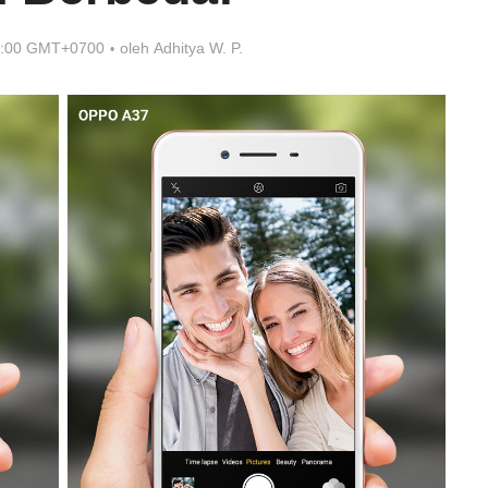
7:00 GMT+0700
oleh
Adhitya W. P.