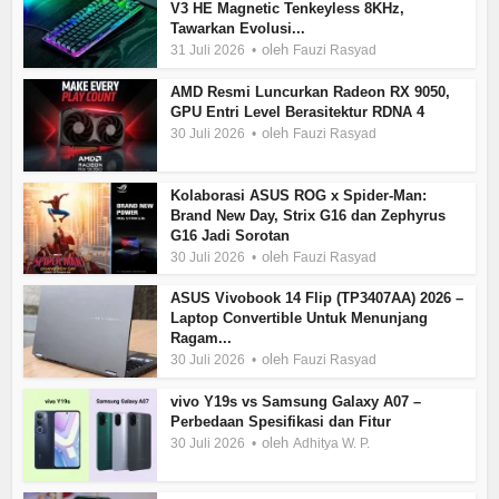
V3 HE Magnetic Tenkeyless 8KHz,
Tawarkan Evolusi...
oleh
31 Juli 2026
Fauzi Rasyad
AMD Resmi Luncurkan Radeon RX 9050,
GPU Entri Level Berasitektur RDNA 4
oleh
30 Juli 2026
Fauzi Rasyad
Kolaborasi ASUS ROG x Spider-Man:
Brand New Day, Strix G16 dan Zephyrus
G16 Jadi Sorotan
oleh
30 Juli 2026
Fauzi Rasyad
ASUS Vivobook 14 Flip (TP3407AA) 2026 –
Laptop Convertible Untuk Menunjang
Ragam...
oleh
30 Juli 2026
Fauzi Rasyad
vivo Y19s vs Samsung Galaxy A07 –
Perbedaan Spesifikasi dan Fitur
oleh
30 Juli 2026
Adhitya W. P.