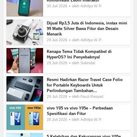
Komunikasi Lebih Interaktif
oleh
30 Juli 2026
Adhitya W. P.
Dijual Rp3,5 Juta di Indonesia, instax mini
99 Matte Silver Bawa Fitur dan Desain
Menarik
oleh
29 Juli 2026
Adhitya W. P.
Kenapa Tema Tidak Kompatibel di
HyperOS? Ini Penyebabnya!
oleh
29 Juli 2026
Sukindar
Resmi Hadirkan Razer Travel Case Folio
for Portable Keyboards Untuk
Perlindungan Tambahan...
oleh
29 Juli 2026
Fauzi Rasyad
vivo Y05 vs vivo Y05e – Perbedaan
Spesifikasi dan Fitur
oleh
28 Juli 2026
Adhitya W. P.
5 Kelebihan dan Kekurangan vivo Y05e,