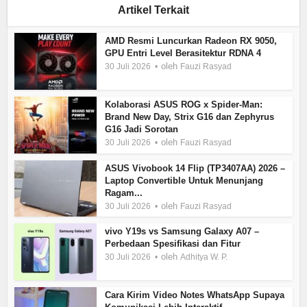
Artikel Terkait
AMD Resmi Luncurkan Radeon RX 9050,
GPU Entri Level Berasitektur RDNA 4
oleh
30 Juli 2026
Fauzi Rasyad
Kolaborasi ASUS ROG x Spider-Man:
Brand New Day, Strix G16 dan Zephyrus
G16 Jadi Sorotan
oleh
30 Juli 2026
Fauzi Rasyad
ASUS Vivobook 14 Flip (TP3407AA) 2026 –
Laptop Convertible Untuk Menunjang
Ragam...
oleh
30 Juli 2026
Fauzi Rasyad
vivo Y19s vs Samsung Galaxy A07 –
Perbedaan Spesifikasi dan Fitur
oleh
30 Juli 2026
Adhitya W. P.
Cara Kirim Video Notes WhatsApp Supaya