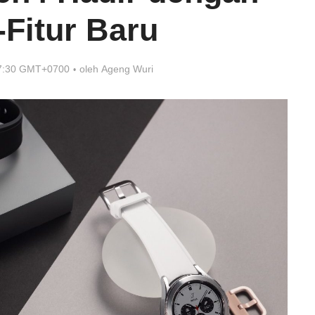
-Fitur Baru
17:30 GMT+0700
oleh
Ageng Wuri