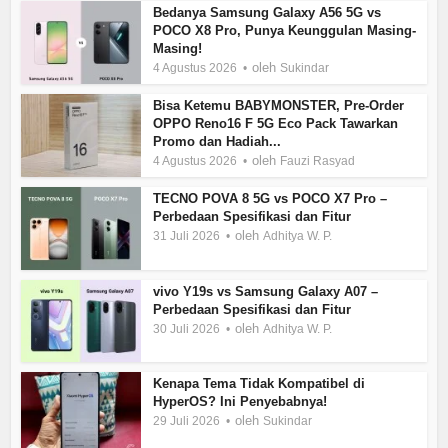
Bedanya Samsung Galaxy A56 5G vs
POCO X8 Pro, Punya Keunggulan Masing-
Masing!
oleh
4 Agustus 2026
Sukindar
Bisa Ketemu BABYMONSTER, Pre-Order
OPPO Reno16 F 5G Eco Pack Tawarkan
Promo dan Hadiah...
oleh
4 Agustus 2026
Fauzi Rasyad
TECNO POVA 8 5G vs POCO X7 Pro –
Perbedaan Spesifikasi dan Fitur
oleh
31 Juli 2026
Adhitya W. P.
vivo Y19s vs Samsung Galaxy A07 –
Perbedaan Spesifikasi dan Fitur
oleh
30 Juli 2026
Adhitya W. P.
Kenapa Tema Tidak Kompatibel di
HyperOS? Ini Penyebabnya!
oleh
29 Juli 2026
Sukindar