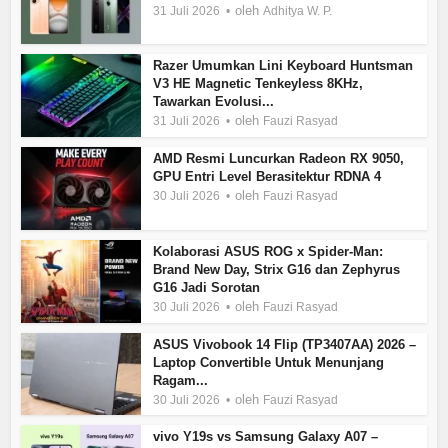
oleh
31 Juli 2026
Adhitya W. P.
Razer Umumkan Lini Keyboard Huntsman
V3 HE Magnetic Tenkeyless 8KHz,
Tawarkan Evolusi...
oleh
31 Juli 2026
Fauzi Rasyad
AMD Resmi Luncurkan Radeon RX 9050,
GPU Entri Level Berasitektur RDNA 4
oleh
30 Juli 2026
Fauzi Rasyad
Kolaborasi ASUS ROG x Spider-Man:
Brand New Day, Strix G16 dan Zephyrus
G16 Jadi Sorotan
oleh
30 Juli 2026
Fauzi Rasyad
ASUS Vivobook 14 Flip (TP3407AA) 2026 –
Laptop Convertible Untuk Menunjang
Ragam...
oleh
30 Juli 2026
Fauzi Rasyad
vivo Y19s vs Samsung Galaxy A07 –