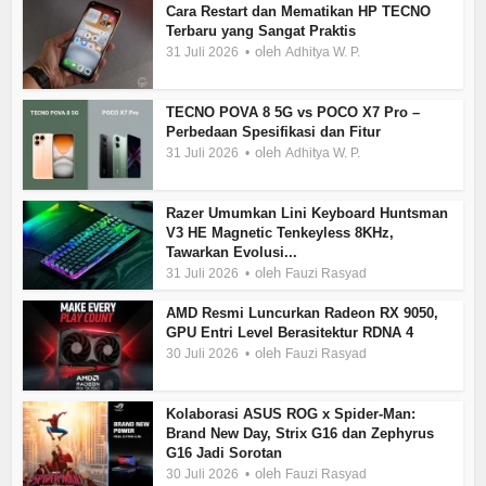
Cara Restart dan Mematikan HP TECNO
Terbaru yang Sangat Praktis
oleh
31 Juli 2026
Adhitya W. P.
TECNO POVA 8 5G vs POCO X7 Pro –
Perbedaan Spesifikasi dan Fitur
oleh
31 Juli 2026
Adhitya W. P.
Razer Umumkan Lini Keyboard Huntsman
V3 HE Magnetic Tenkeyless 8KHz,
Tawarkan Evolusi...
oleh
31 Juli 2026
Fauzi Rasyad
AMD Resmi Luncurkan Radeon RX 9050,
GPU Entri Level Berasitektur RDNA 4
oleh
30 Juli 2026
Fauzi Rasyad
Kolaborasi ASUS ROG x Spider-Man:
Brand New Day, Strix G16 dan Zephyrus
G16 Jadi Sorotan
oleh
30 Juli 2026
Fauzi Rasyad