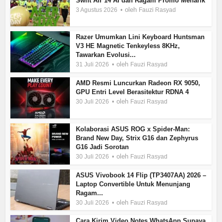
Swift Air 14 AI dan Ragam Promo Menarik
oleh
3 Agustus 2026
Fauzi Rasyad
Razer Umumkan Lini Keyboard Huntsman
V3 HE Magnetic Tenkeyless 8KHz,
Tawarkan Evolusi...
oleh
31 Juli 2026
Fauzi Rasyad
AMD Resmi Luncurkan Radeon RX 9050,
GPU Entri Level Berasitektur RDNA 4
oleh
30 Juli 2026
Fauzi Rasyad
Kolaborasi ASUS ROG x Spider-Man:
Brand New Day, Strix G16 dan Zephyrus
G16 Jadi Sorotan
oleh
30 Juli 2026
Fauzi Rasyad
ASUS Vivobook 14 Flip (TP3407AA) 2026 –
Laptop Convertible Untuk Menunjang
Ragam...
oleh
30 Juli 2026
Fauzi Rasyad
Cara Kirim Video Notes WhatsApp Supaya