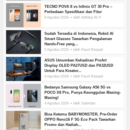
TECNO POVA 8 vs Infinix GT 30 Pro –
Perbedaan Spesifikasi dan Fitur
oleh
6 Agustus 2026
Adhitya W. P.
Sudah Tersedia di Indonesia, Rokid AI
Smart Glasses Tawarkan Pengalaman
Hands-Free yang...
oleh
5 Agustus 2026
Fauzi Rasyad
ASUS Umumkan Kehadiran ProArt
Display OLED PA27USD dan PA32USD
Untuk Para Kreator...
oleh
4 Agustus 2026
Fauzi Rasyad
Bedanya Samsung Galaxy A56 5G vs
POCO X8 Pro, Punya Keunggulan Masing-
Masing!
oleh
4 Agustus 2026
Sukindar
Bisa Ketemu BABYMONSTER, Pre-Order
OPPO Reno16 F 5G Eco Pack Tawarkan
Promo dan Hadiah...