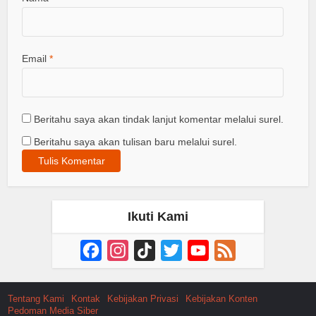
Email
*
Beritahu saya akan tindak lanjut komentar melalui surel.
Beritahu saya akan tulisan baru melalui surel.
Ikuti Kami
Facebook
Instagram
TikTok
Twitter
YouTube
Feed
Channel
Tentang Kami
Kontak
Kebijakan Privasi
Kebijakan Konten
Pedoman Media Siber