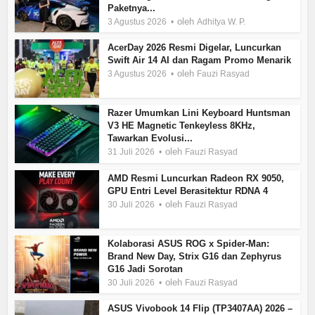
Paketnya...
oleh
3 Agustus 2026
Adhitya W. P.
AcerDay 2026 Resmi Digelar, Luncurkan
Swift Air 14 AI dan Ragam Promo Menarik
oleh
3 Agustus 2026
Fauzi Rasyad
Razer Umumkan Lini Keyboard Huntsman
V3 HE Magnetic Tenkeyless 8KHz,
Tawarkan Evolusi...
oleh
31 Juli 2026
Fauzi Rasyad
AMD Resmi Luncurkan Radeon RX 9050,
GPU Entri Level Berasitektur RDNA 4
oleh
30 Juli 2026
Fauzi Rasyad
Kolaborasi ASUS ROG x Spider-Man:
Brand New Day, Strix G16 dan Zephyrus
G16 Jadi Sorotan
oleh
30 Juli 2026
Fauzi Rasyad
ASUS Vivobook 14 Flip (TP3407AA) 2026 –