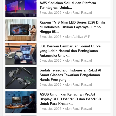
AWS Sediakan Solusi dan Platform
Terintegrasi Untuk...
oleh
7 Agustus 2026
Fauzi Rasyad
Xiaomi TV S Mini LED Series 2026 Dirilis
di Indonesia, Ukuran Layarnya Jumbo
Hingga 98...
oleh
6 Agustus 2026
Adhitya W. P.
JBL Berikan Pembaruan Sound Curve
yang Lebih Natural dan Peningkatan
Antarmuka Untuk...
oleh
6 Agustus 2026
Fauzi Rasyad
Sudah Tersedia di Indonesia, Rokid AI
Smart Glasses Tawarkan Pengalaman
Hands-Free yang...
oleh
5 Agustus 2026
Fauzi Rasyad
ASUS Umumkan Kehadiran ProArt
Display OLED PA27USD dan PA32USD
Untuk Para Kreator...
oleh
4 Agustus 2026
Fauzi Rasyad