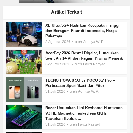
Artikel Terkait
XL Ultra 5G+ Hadirkan Kecepatan Tinggi
dan Beragam Fitur di Indonesia, Harga
Paketnya...
oleh
3 Agustus 2026
Adhitya W. P.
AcerDay 2026 Resmi Digelar, Luncurkan
Swift Air 14 AI dan Ragam Promo Menarik
oleh
3 Agustus 2026
Fauzi Rasyad
TECNO POVA 8 5G vs POCO X7 Pro –
Perbedaan Spesifikasi dan Fitur
oleh
31 Juli 2026
Adhitya W. P.
Razer Umumkan Lini Keyboard Huntsman
V3 HE Magnetic Tenkeyless 8KHz,
Tawarkan Evolusi...
oleh
31 Juli 2026
Fauzi Rasyad