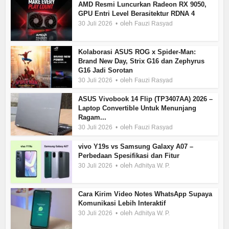
AMD Resmi Luncurkan Radeon RX 9050,
GPU Entri Level Berasitektur RDNA 4
oleh
30 Juli 2026
Fauzi Rasyad
Kolaborasi ASUS ROG x Spider-Man:
Brand New Day, Strix G16 dan Zephyrus
G16 Jadi Sorotan
oleh
30 Juli 2026
Fauzi Rasyad
ASUS Vivobook 14 Flip (TP3407AA) 2026 –
Laptop Convertible Untuk Menunjang
Ragam...
oleh
30 Juli 2026
Fauzi Rasyad
vivo Y19s vs Samsung Galaxy A07 –
Perbedaan Spesifikasi dan Fitur
oleh
30 Juli 2026
Adhitya W. P.
Cara Kirim Video Notes WhatsApp Supaya
Komunikasi Lebih Interaktif
oleh
30 Juli 2026
Adhitya W. P.