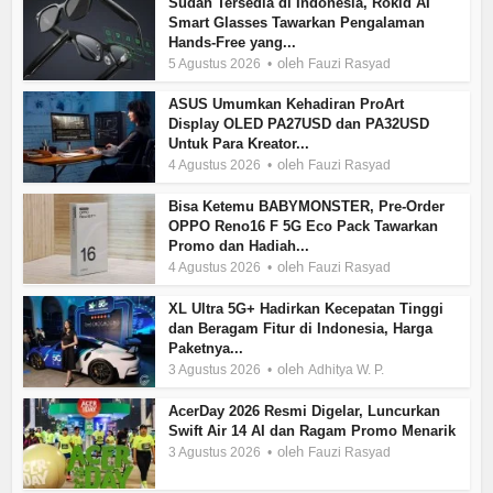
Sudah Tersedia di Indonesia, Rokid AI
Smart Glasses Tawarkan Pengalaman
Hands-Free yang...
oleh
5 Agustus 2026
Fauzi Rasyad
ASUS Umumkan Kehadiran ProArt
Display OLED PA27USD dan PA32USD
Untuk Para Kreator...
oleh
4 Agustus 2026
Fauzi Rasyad
Bisa Ketemu BABYMONSTER, Pre-Order
OPPO Reno16 F 5G Eco Pack Tawarkan
Promo dan Hadiah...
oleh
4 Agustus 2026
Fauzi Rasyad
XL Ultra 5G+ Hadirkan Kecepatan Tinggi
dan Beragam Fitur di Indonesia, Harga
Paketnya...
oleh
3 Agustus 2026
Adhitya W. P.
AcerDay 2026 Resmi Digelar, Luncurkan
Swift Air 14 AI dan Ragam Promo Menarik
oleh
3 Agustus 2026
Fauzi Rasyad