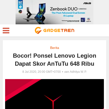
Berita
Bocor! Ponsel Lenovo Legion
Dapat Skor AnTuTu 648 Ribu
8 Jul 2020, 20:00 GMT+0700
Adhitya W. P.
oleh