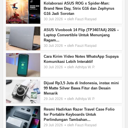
Kolaborasi ASUS ROG x Spider-Man:
Brand New Day, Strix G16 dan Zephyrus
G16 Jadi Sorotan
oleh
30 Juli 2026
Fauzi Rasyad
ASUS Vivobook 14 Flip (TP3407AA) 2026 –
Laptop Convertible Untuk Menunjang
Ragam...
oleh
30 Juli 2026
Fauzi Rasyad
Cara Kirim Video Notes WhatsApp Supaya
Komunikasi Lebih Interaktif
oleh
30 Juli 2026
Adhitya W. P.
Dijual Rp3,5 Juta di Indonesia, instax mini
99 Matte Silver Bawa Fitur dan Desain
Menarik
oleh
29 Juli 2026
Adhitya W. P.
Resmi Hadirkan Razer Travel Case Folio
for Portable Keyboards Untuk
Perlindungan Tambahan...
oleh
29 Juli 2026
Fauzi Rasyad