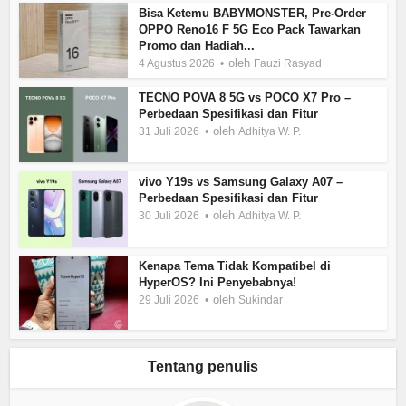
Bisa Ketemu BABYMONSTER, Pre-Order
OPPO Reno16 F 5G Eco Pack Tawarkan
Promo dan Hadiah...
oleh
4 Agustus 2026
Fauzi Rasyad
TECNO POVA 8 5G vs POCO X7 Pro –
Perbedaan Spesifikasi dan Fitur
oleh
31 Juli 2026
Adhitya W. P.
vivo Y19s vs Samsung Galaxy A07 –
Perbedaan Spesifikasi dan Fitur
oleh
30 Juli 2026
Adhitya W. P.
Kenapa Tema Tidak Kompatibel di
HyperOS? Ini Penyebabnya!
oleh
29 Juli 2026
Sukindar
Tentang penulis