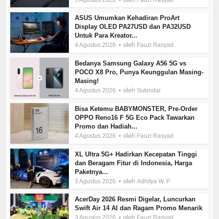
ASUS Umumkan Kehadiran ProArt
Display OLED PA27USD dan PA32USD
Untuk Para Kreator...
oleh
4 Agustus 2026
Fauzi Rasyad
Bedanya Samsung Galaxy A56 5G vs
POCO X8 Pro, Punya Keunggulan Masing-
Masing!
oleh
4 Agustus 2026
Sukindar
Bisa Ketemu BABYMONSTER, Pre-Order
OPPO Reno16 F 5G Eco Pack Tawarkan
Promo dan Hadiah...
oleh
4 Agustus 2026
Fauzi Rasyad
XL Ultra 5G+ Hadirkan Kecepatan Tinggi
dan Beragam Fitur di Indonesia, Harga
Paketnya...
oleh
3 Agustus 2026
Adhitya W. P.
AcerDay 2026 Resmi Digelar, Luncurkan
Swift Air 14 AI dan Ragam Promo Menarik
oleh
3 Agustus 2026
Fauzi Rasyad