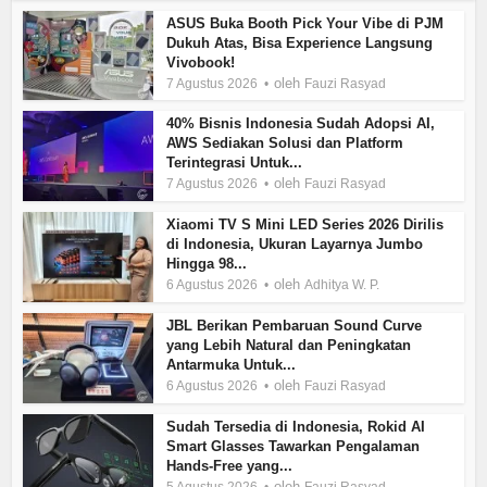
ASUS Buka Booth Pick Your Vibe di PJM
Dukuh Atas, Bisa Experience Langsung
Vivobook!
oleh
7 Agustus 2026
Fauzi Rasyad
40% Bisnis Indonesia Sudah Adopsi AI,
AWS Sediakan Solusi dan Platform
Terintegrasi Untuk...
oleh
7 Agustus 2026
Fauzi Rasyad
Xiaomi TV S Mini LED Series 2026 Dirilis
di Indonesia, Ukuran Layarnya Jumbo
Hingga 98...
oleh
6 Agustus 2026
Adhitya W. P.
JBL Berikan Pembaruan Sound Curve
yang Lebih Natural dan Peningkatan
Antarmuka Untuk...
oleh
6 Agustus 2026
Fauzi Rasyad
Sudah Tersedia di Indonesia, Rokid AI
Smart Glasses Tawarkan Pengalaman
Hands-Free yang...
oleh
5 Agustus 2026
Fauzi Rasyad