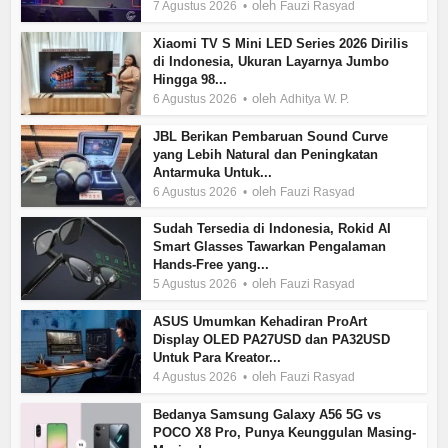
oleh
7 Agustus 2026
Fauzi Rasyad
Xiaomi TV S Mini LED Series 2026 Dirilis
di Indonesia, Ukuran Layarnya Jumbo
Hingga 98...
oleh
6 Agustus 2026
Adhitya W. P.
JBL Berikan Pembaruan Sound Curve
yang Lebih Natural dan Peningkatan
Antarmuka Untuk...
oleh
6 Agustus 2026
Fauzi Rasyad
Sudah Tersedia di Indonesia, Rokid AI
Smart Glasses Tawarkan Pengalaman
Hands-Free yang...
oleh
5 Agustus 2026
Fauzi Rasyad
ASUS Umumkan Kehadiran ProArt
Display OLED PA27USD dan PA32USD
Untuk Para Kreator...
oleh
4 Agustus 2026
Fauzi Rasyad
Bedanya Samsung Galaxy A56 5G vs
POCO X8 Pro, Punya Keunggulan Masing-