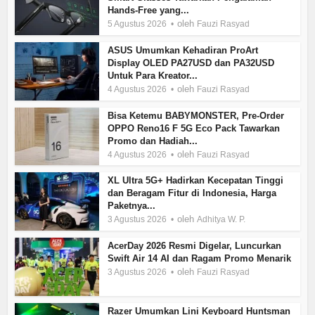
Hands-Free yang...
oleh
5 Agustus 2026
Fauzi Rasyad
ASUS Umumkan Kehadiran ProArt
Display OLED PA27USD dan PA32USD
Untuk Para Kreator...
oleh
4 Agustus 2026
Fauzi Rasyad
Bisa Ketemu BABYMONSTER, Pre-Order
OPPO Reno16 F 5G Eco Pack Tawarkan
Promo dan Hadiah...
oleh
4 Agustus 2026
Fauzi Rasyad
XL Ultra 5G+ Hadirkan Kecepatan Tinggi
dan Beragam Fitur di Indonesia, Harga
Paketnya...
oleh
3 Agustus 2026
Adhitya W. P.
AcerDay 2026 Resmi Digelar, Luncurkan
Swift Air 14 AI dan Ragam Promo Menarik
oleh
3 Agustus 2026
Fauzi Rasyad
Razer Umumkan Lini Keyboard Huntsman