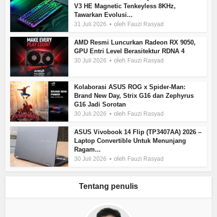
V3 HE Magnetic Tenkeyless 8KHz,
Tawarkan Evolusi...
oleh
31 Juli 2026
Fauzi Rasyad
AMD Resmi Luncurkan Radeon RX 9050,
GPU Entri Level Berasitektur RDNA 4
oleh
30 Juli 2026
Fauzi Rasyad
Kolaborasi ASUS ROG x Spider-Man:
Brand New Day, Strix G16 dan Zephyrus
G16 Jadi Sorotan
oleh
30 Juli 2026
Fauzi Rasyad
ASUS Vivobook 14 Flip (TP3407AA) 2026 –
Laptop Convertible Untuk Menunjang
Ragam...
oleh
30 Juli 2026
Fauzi Rasyad
Tentang penulis