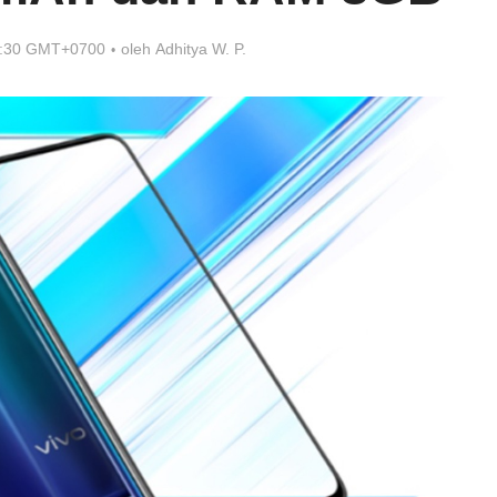
6:30 GMT+0700
oleh
Adhitya W. P.