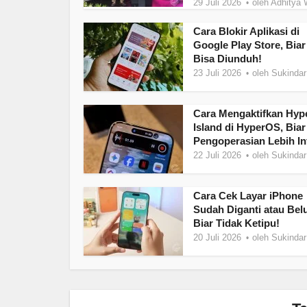
29 Juli 2026
oleh
Adhitya 
Cara Blokir Aplikasi di
Google Play Store, Biar
Bisa Diunduh!
23 Juli 2026
oleh
Sukindar
Cara Mengaktifkan Hyp
Island di HyperOS, Biar
Pengoperasian Lebih Int
22 Juli 2026
oleh
Sukindar
Cara Cek Layar iPhone
Sudah Diganti atau Bel
Biar Tidak Ketipu!
20 Juli 2026
oleh
Sukindar