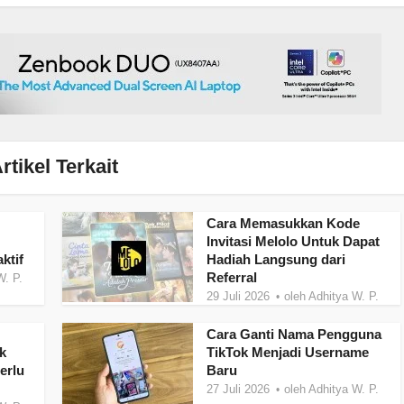
rtikel Terkait
Cara Memasukkan Kode
Invitasi Melolo Untuk Dapat
ktif
Hadiah Langsung dari
Referral
W. P.
29 Juli 2026
oleh
Adhitya W. P.
Cara Ganti Nama Pengguna
k
TikTok Menjadi Username
erlu
Baru
27 Juli 2026
oleh
Adhitya W. P.