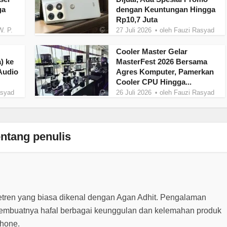
ga
dengan Keuntungan Hingga
Rp10,7 Juta
W. P.
27 Juli 2026
oleh
Fauzi Rasyad
Cooler Master Gelar
) ke
MasterFest 2026 Bersama
Audio
Agres Komputer, Pamerkan
Cooler CPU Hingga...
asyad
26 Juli 2026
oleh
Fauzi Rasyad
ntang penulis
etren yang biasa dikenal dengan Agan Adhit. Pengalaman
embuatnya hafal berbagai keunggulan dan kelemahan produk
phone.