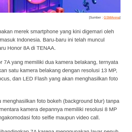
[Sumber :
GSMArena
]
pakan merek smartphone yang kini digemari oleh
masuk Indonesia. Baru-baru ini telah muncul
aru Honor 8A di TENAA.
 7A yang memiliki dua kamera belakang, ternyata
an satu kamera belakang dengan resolusi 13 MP,
ofocus, dan LED Flash yang akan menghasilkan foto
enghasilkan foto bokeh (background blur) tanpa
entara kamera depannya memiliki resolusi 8 MP
gakomodasi foto selfie maupun video call.
dibandingkan 7A karena menggunakan layar penuh