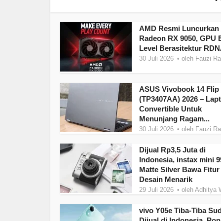
AMD Resmi Luncurkan
Radeon RX 9050, GPU E
Level Berasitektur RDN
30 Juli 2026
oleh
Fauzi R
ASUS Vivobook 14 Flip
(TP3407AA) 2026 – Lap
Convertible Untuk
Menunjang Ragam...
30 Juli 2026
oleh
Fauzi R
Dijual Rp3,5 Juta di
Indonesia, instax mini 9
Matte Silver Bawa Fitur
Desain Menarik
29 Juli 2026
oleh
Adhitya 
vivo Y05e Tiba-Tiba Su
Dijual di Indonesia, Pon