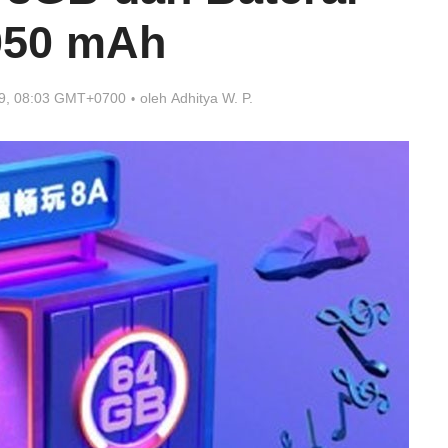
050 mAh
19, 08:03 GMT+0700
oleh
Adhitya W. P.