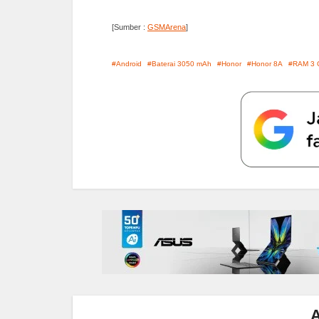
[Sumber :
GSMArena
]
Android
Baterai 3050 mAh
Honor
Honor 8A
RAM 3 
A