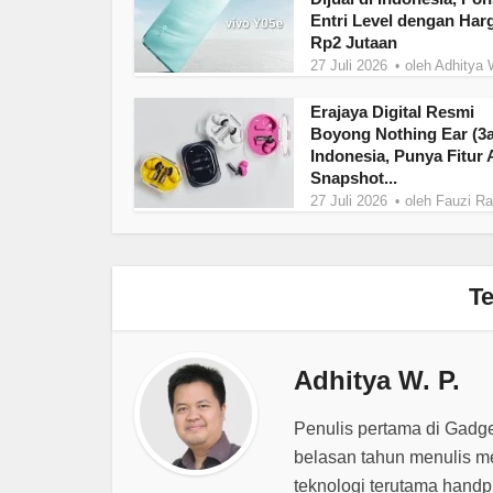
Entri Level dengan Har
Rp2 Jutaan
27 Juli 2026
oleh
Adhitya 
Erajaya Digital Resmi
Boyong Nothing Ear (3a
Indonesia, Punya Fitur 
Snapshot...
27 Juli 2026
oleh
Fauzi R
Te
Adhitya W. P.
Penulis pertama di Gadg
belasan tahun menulis m
teknologi terutama hand