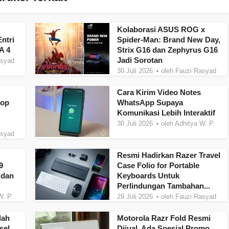
Kolaborasi ASUS ROG x
ntri
Spider-Man: Brand New Day,
A 4
Strix G16 dan Zephyrus G16
Jadi Sorotan
asyad
30 Juli 2026
oleh
Fauzi Rasyad
Cara Kirim Video Notes
top
WhatsApp Supaya
Komunikasi Lebih Interaktif
30 Juli 2026
oleh
Adhitya W. P.
asyad
Resmi Hadirkan Razer Travel
9
Case Folio for Portable
 dan
Keyboards Untuk
Perlindungan Tambahan...
W. P.
29 Juli 2026
oleh
Fauzi Rasyad
dah
Motorola Razr Fold Resmi
sel
Dijual, Ada Spesial Promo