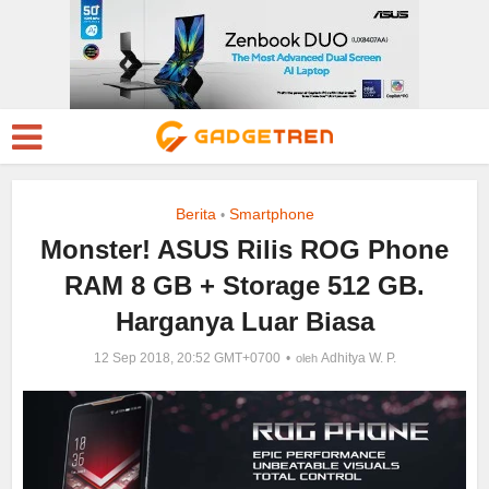
Berita
Smartphone
•
Monster! ASUS Rilis ROG Phone
RAM 8 GB + Storage 512 GB.
Harganya Luar Biasa
12 Sep 2018, 20:52 GMT+0700
Adhitya W. P.
oleh