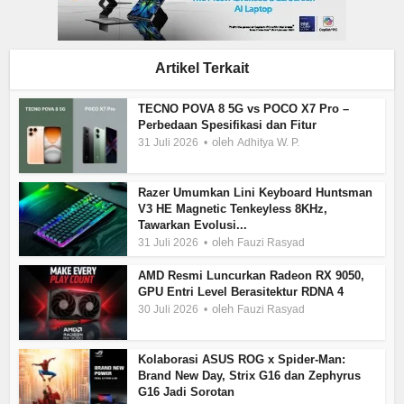
Artikel Terkait
TECNO POVA 8 5G vs POCO X7 Pro –
Perbedaan Spesifikasi dan Fitur
oleh
31 Juli 2026
Adhitya W. P.
Razer Umumkan Lini Keyboard Huntsman
V3 HE Magnetic Tenkeyless 8KHz,
Tawarkan Evolusi...
oleh
31 Juli 2026
Fauzi Rasyad
AMD Resmi Luncurkan Radeon RX 9050,
GPU Entri Level Berasitektur RDNA 4
oleh
30 Juli 2026
Fauzi Rasyad
Kolaborasi ASUS ROG x Spider-Man:
Brand New Day, Strix G16 dan Zephyrus
G16 Jadi Sorotan