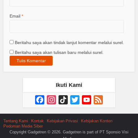
Email
*
Beritahu saya akan tindak lanjut komentar melalui surel.
Beritahu saya akan tulisan baru melalui surel.
Ikuti Kami
Facebook
Instagram
TikTok
Twitter
YouTube
Feed
Channel
Tentang Kami
Kontak
Kebijakan Privasi
Kebijakan Konten
Pedoman Media Siber
Copyright Gadgetren © 2026. Gadgetren is part of PT Sponsio Visi