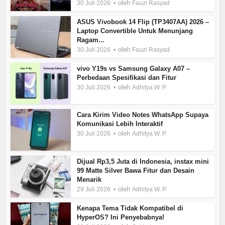
oleh
30 Juli 2026
Fauzi Rasyad
ASUS Vivobook 14 Flip (TP3407AA) 2026 –
Laptop Convertible Untuk Menunjang
Ragam...
oleh
30 Juli 2026
Fauzi Rasyad
vivo Y19s vs Samsung Galaxy A07 –
Perbedaan Spesifikasi dan Fitur
oleh
30 Juli 2026
Adhitya W. P.
Cara Kirim Video Notes WhatsApp Supaya
Komunikasi Lebih Interaktif
oleh
30 Juli 2026
Adhitya W. P.
Dijual Rp3,5 Juta di Indonesia, instax mini
99 Matte Silver Bawa Fitur dan Desain
Menarik
oleh
29 Juli 2026
Adhitya W. P.
Kenapa Tema Tidak Kompatibel di
HyperOS? Ini Penyebabnya!