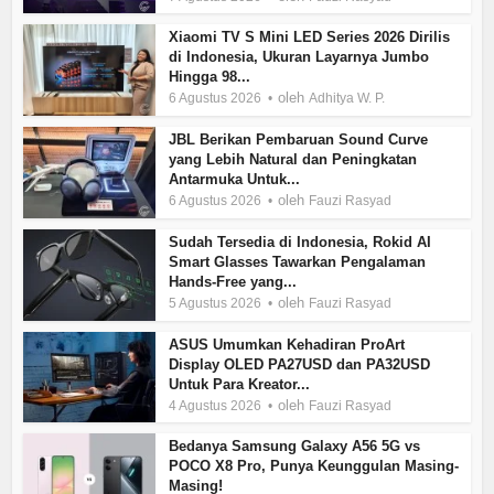
Xiaomi TV S Mini LED Series 2026 Dirilis
di Indonesia, Ukuran Layarnya Jumbo
Hingga 98...
oleh
6 Agustus 2026
Adhitya W. P.
JBL Berikan Pembaruan Sound Curve
yang Lebih Natural dan Peningkatan
Antarmuka Untuk...
oleh
6 Agustus 2026
Fauzi Rasyad
Sudah Tersedia di Indonesia, Rokid AI
Smart Glasses Tawarkan Pengalaman
Hands-Free yang...
oleh
5 Agustus 2026
Fauzi Rasyad
ASUS Umumkan Kehadiran ProArt
Display OLED PA27USD dan PA32USD
Untuk Para Kreator...
oleh
4 Agustus 2026
Fauzi Rasyad
Bedanya Samsung Galaxy A56 5G vs
POCO X8 Pro, Punya Keunggulan Masing-
Masing!