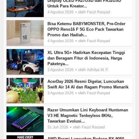
Display OLED PA27USD dan PA32USD
Untuk Para Kreator...
oleh
4 Agustus 2026
Fauzi Rasyad
Bisa Ketemu BABYMONSTER, Pre-Order
OPPO Reno16 F 5G Eco Pack Tawarkan
Promo dan Hadiah...
oleh
4 Agustus 2026
Fauzi Rasyad
XL Ultra 5G+ Hadirkan Kecepatan Tinggi
dan Beragam Fitur di Indonesia, Harga
Paketnya...
oleh
3 Agustus 2026
Adhitya W. P.
AcerDay 2026 Resmi Digelar, Luncurkan
Swift Air 14 AI dan Ragam Promo Menarik
oleh
3 Agustus 2026
Fauzi Rasyad
Razer Umumkan Lini Keyboard Huntsman
V3 HE Magnetic Tenkeyless 8KHz,
Tawarkan Evolusi...
oleh
31 Juli 2026
Fauzi Rasyad
AMD Resmi Luncurkan Radeon RX 9050,