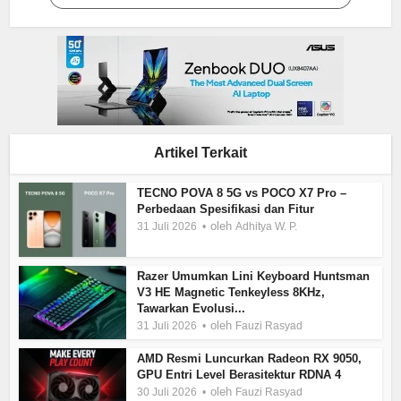
Artikel Terkait
TECNO POVA 8 5G vs POCO X7 Pro –
Perbedaan Spesifikasi dan Fitur
oleh
31 Juli 2026
Adhitya W. P.
Razer Umumkan Lini Keyboard Huntsman
V3 HE Magnetic Tenkeyless 8KHz,
Tawarkan Evolusi...
oleh
31 Juli 2026
Fauzi Rasyad
AMD Resmi Luncurkan Radeon RX 9050,
GPU Entri Level Berasitektur RDNA 4
oleh
30 Juli 2026
Fauzi Rasyad