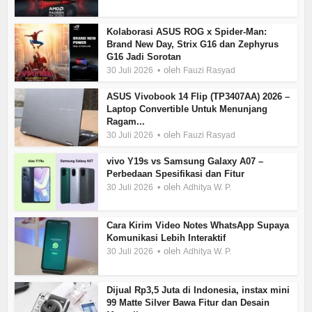
Kolaborasi ASUS ROG x Spider-Man:
Brand New Day, Strix G16 dan Zephyrus
G16 Jadi Sorotan
oleh
30 Juli 2026
Fauzi Rasyad
ASUS Vivobook 14 Flip (TP3407AA) 2026 –
Laptop Convertible Untuk Menunjang
Ragam...
oleh
30 Juli 2026
Fauzi Rasyad
vivo Y19s vs Samsung Galaxy A07 –
Perbedaan Spesifikasi dan Fitur
oleh
30 Juli 2026
Adhitya W. P.
Cara Kirim Video Notes WhatsApp Supaya
Komunikasi Lebih Interaktif
oleh
30 Juli 2026
Adhitya W. P.
Dijual Rp3,5 Juta di Indonesia, instax mini
99 Matte Silver Bawa Fitur dan Desain