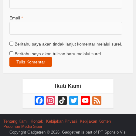
Email
*
Beritahu saya akan tindak lanjut komentar melalui surel.
Beritahu saya akan tulisan baru melalui surel.
Ikuti Kami
Facebook
Instagram
TikTok
Twitter
YouTube
Feed
Channel
Tentang Kami
Kontak
Kebijakan Privasi
Kebijakan Konten
Pedoman Media Siber
Copyright Gadgetren © 2026. Gadgetren is part of PT Sponsio Visi