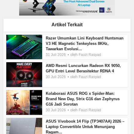
Artikel Terkait
Razer Umumkan Lini Keyboard Huntsman
V3 HE Magnetic Tenkeyless 8KHz,
Tawarkan Evolusi...
oleh
31 Juli 2026
Fauzi Rasyad
AMD Resmi Luncurkan Radeon RX 9050,
GPU Entri Level Berasitektur RDNA 4
oleh
30 Juli 2026
Fauzi Rasyad
Kolaborasi ASUS ROG x Spider-Man:
Brand New Day, Strix G16 dan Zephyrus
G16 Jadi Sorotan
oleh
30 Juli 2026
Fauzi Rasyad
ASUS Vivobook 14 Flip (TP3407AA) 2026 –
Laptop Convertible Untuk Menunjang
Ragam...