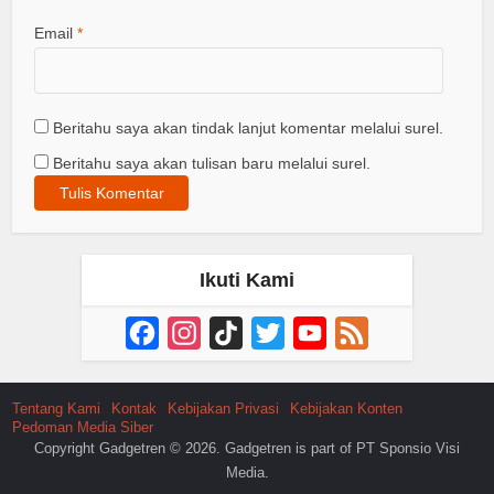
Email
*
Beritahu saya akan tindak lanjut komentar melalui surel.
Beritahu saya akan tulisan baru melalui surel.
Ikuti Kami
Facebook
Instagram
TikTok
Twitter
YouTube
Feed
Channel
Tentang Kami
Kontak
Kebijakan Privasi
Kebijakan Konten
Pedoman Media Siber
Copyright Gadgetren © 2026. Gadgetren is part of PT Sponsio Visi
Media.