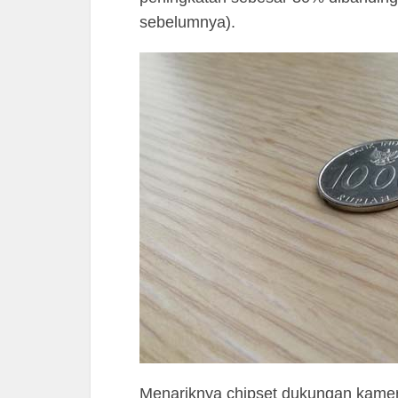
sebelumnya).
Menariknya chipset dukungan kam