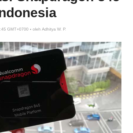
Indonesia
8:45 GMT+0700
oleh
Adhitya W. P.