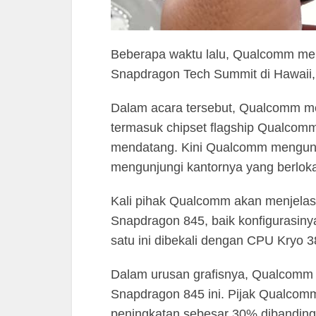
Beberapa waktu lalu, Qualcomm men
Snapdragon Tech Summit di Hawaii, 
Dalam acara tersebut, Qualcomm m
termasuk chipset flagship Qualcom
mendatang. Kini Qualcomm mengund
mengunjungi kantornya yang berlokas
Kali pihak Qualcomm akan menjelas
Snapdragon 845, baik konfigurasin
satu ini dibekali dengan CPU Kryo 
Dalam urusan grafisnya, Qualcomm
Snapdragon 845 ini. Pijak Qualcom
peningkatan sebesar 30% dibandin