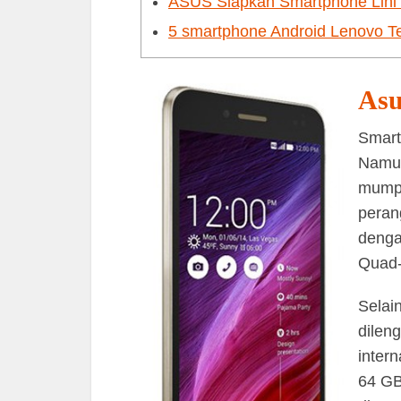
ASUS Siapkan Smartphone Lini 
5 smartphone Android Lenovo Te
Asu
Smart
Namun
mumpun
peran
denga
Quad-
Selai
dilen
inter
64 GB