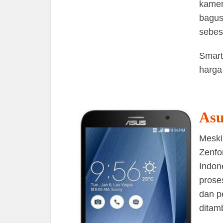
kamer
bagus
sebes
Smart
harga
Asu
Meski
Zenfo
Indon
prose
dan p
ditam