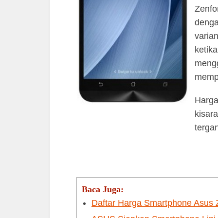
Zenfo
denga
varia
ketik
mengg
mempu
Harga
kisar
terga
Baca Juga:
Daftar Harga Smartphone Asus Z