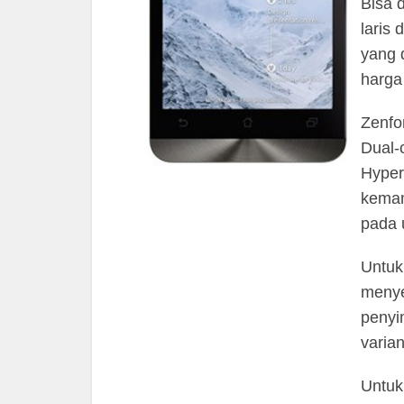
Bisa 
laris
yang 
harga
Zenfo
Dual-
Hyper
kemam
pada
Untuk
menye
penyi
varian
Untuk