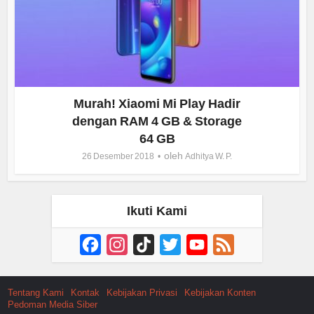
Murah! Xiaomi Mi Play Hadir
dengan RAM 4 GB & Storage
64 GB
oleh
26 Desember 2018
Adhitya W. P.
Ikuti Kami
Facebook
Instagram
TikTok
Twitter
YouTube
Feed
Channel
Tentang Kami
Kontak
Kebijakan Privasi
Kebijakan Konten
Pedoman Media Siber