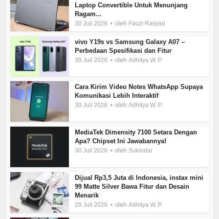
Laptop Convertible Untuk Menunjang
Ragam...
oleh
30 Juli 2026
Fauzi Rasyad
vivo Y19s vs Samsung Galaxy A07 –
Perbedaan Spesifikasi dan Fitur
oleh
30 Juli 2026
Adhitya W. P.
Cara Kirim Video Notes WhatsApp Supaya
Komunikasi Lebih Interaktif
oleh
30 Juli 2026
Adhitya W. P.
MediaTek Dimensity 7100 Setara Dengan
Apa? Chipset Ini Jawabannya!
oleh
30 Juli 2026
Sukindar
Dijual Rp3,5 Juta di Indonesia, instax mini
99 Matte Silver Bawa Fitur dan Desain
Menarik
oleh
29 Juli 2026
Adhitya W. P.