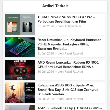
Artikel Terkait
TECNO POVA 8 5G vs POCO X7 Pro –
Perbedaan Spesifikasi dan Fitur
oleh
31 Juli 2026
Adhitya W. P.
Razer Umumkan Lini Keyboard Huntsman
V3 HE Magnetic Tenkeyless 8KHz,
Tawarkan Evolusi...
oleh
31 Juli 2026
Fauzi Rasyad
AMD Resmi Luncurkan Radeon RX 9050,
GPU Entri Level Berasitektur RDNA 4
oleh
30 Juli 2026
Fauzi Rasyad
Kolaborasi ASUS ROG x Spider-Man:
Brand New Day, Strix G16 dan Zephyrus
G16 Jadi Sorotan
oleh
30 Juli 2026
Fauzi Rasyad
ASUS Vivobook 14 Flip (TP3407AA) 2026 –