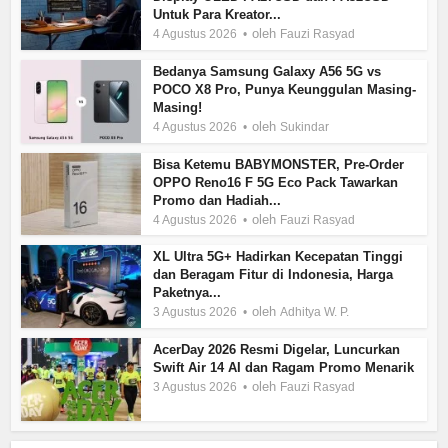
Untuk Para Kreator...
oleh
4 Agustus 2026
Fauzi Rasyad
Bedanya Samsung Galaxy A56 5G vs
POCO X8 Pro, Punya Keunggulan Masing-
Masing!
oleh
4 Agustus 2026
Sukindar
Bisa Ketemu BABYMONSTER, Pre-Order
OPPO Reno16 F 5G Eco Pack Tawarkan
Promo dan Hadiah...
oleh
4 Agustus 2026
Fauzi Rasyad
XL Ultra 5G+ Hadirkan Kecepatan Tinggi
dan Beragam Fitur di Indonesia, Harga
Paketnya...
oleh
3 Agustus 2026
Adhitya W. P.
AcerDay 2026 Resmi Digelar, Luncurkan
Swift Air 14 AI dan Ragam Promo Menarik
oleh
3 Agustus 2026
Fauzi Rasyad