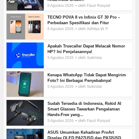
oleh
6 Agustus 2026
Fauzi Rasyad
TECNO POVA 8 vs Infinix GT 30 Pro –
Perbedaan Spesifikasi dan Fitur
oleh
6 Agustus 2026
Adhitya W. P.
Apakah Truecaller Dapat Melacak Nomor
HP? Ini Penjelasannya!
oleh
5 Agustus 2026
Sukindar
Kenapa WhatsApp Tidak Dapat Mengirim
Foto? Ini Berbagai Penyebabnya!
oleh
5 Agustus 2026
Sukindar
Sudah Tersedia di Indonesia, Rokid AI
Smart Glasses Tawarkan Pengalaman
Hands-Free yang...
oleh
5 Agustus 2026
Fauzi Rasyad
ASUS Umumkan Kehadiran ProArt
Display OLED PA27USD dan PA32USD