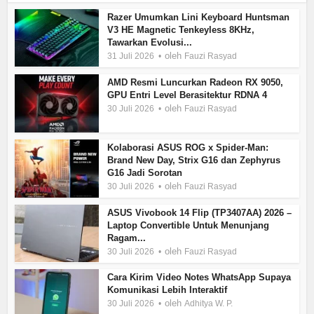
Razer Umumkan Lini Keyboard Huntsman
V3 HE Magnetic Tenkeyless 8KHz,
Tawarkan Evolusi...
oleh
31 Juli 2026
Fauzi Rasyad
AMD Resmi Luncurkan Radeon RX 9050,
GPU Entri Level Berasitektur RDNA 4
oleh
30 Juli 2026
Fauzi Rasyad
Kolaborasi ASUS ROG x Spider-Man:
Brand New Day, Strix G16 dan Zephyrus
G16 Jadi Sorotan
oleh
30 Juli 2026
Fauzi Rasyad
ASUS Vivobook 14 Flip (TP3407AA) 2026 –
Laptop Convertible Untuk Menunjang
Ragam...
oleh
30 Juli 2026
Fauzi Rasyad
Cara Kirim Video Notes WhatsApp Supaya
Komunikasi Lebih Interaktif
oleh
30 Juli 2026
Adhitya W. P.