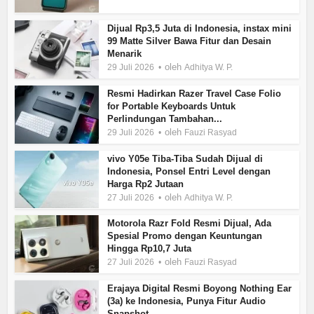
Dijual Rp3,5 Juta di Indonesia, instax mini
99 Matte Silver Bawa Fitur dan Desain
Menarik
oleh
29 Juli 2026
Adhitya W. P.
Resmi Hadirkan Razer Travel Case Folio
for Portable Keyboards Untuk
Perlindungan Tambahan...
oleh
29 Juli 2026
Fauzi Rasyad
vivo Y05e Tiba-Tiba Sudah Dijual di
Indonesia, Ponsel Entri Level dengan
Harga Rp2 Jutaan
oleh
27 Juli 2026
Adhitya W. P.
Motorola Razr Fold Resmi Dijual, Ada
Spesial Promo dengan Keuntungan
Hingga Rp10,7 Juta
oleh
27 Juli 2026
Fauzi Rasyad
Erajaya Digital Resmi Boyong Nothing Ear
(3a) ke Indonesia, Punya Fitur Audio
Snapshot...