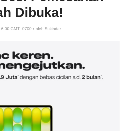
h Dibuka!
 16:00 GMT+0700
oleh
Sukindar