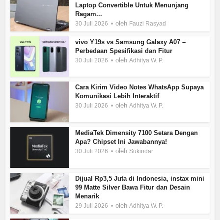
Laptop Convertible Untuk Menunjang
Ragam...
oleh
30 Juli 2026
Fauzi Rasyad
vivo Y19s vs Samsung Galaxy A07 –
Perbedaan Spesifikasi dan Fitur
oleh
30 Juli 2026
Adhitya W. P.
Cara Kirim Video Notes WhatsApp Supaya
Komunikasi Lebih Interaktif
oleh
30 Juli 2026
Adhitya W. P.
MediaTek Dimensity 7100 Setara Dengan
Apa? Chipset Ini Jawabannya!
oleh
30 Juli 2026
Sukindar
Dijual Rp3,5 Juta di Indonesia, instax mini
99 Matte Silver Bawa Fitur dan Desain
Menarik
oleh
29 Juli 2026
Adhitya W. P.