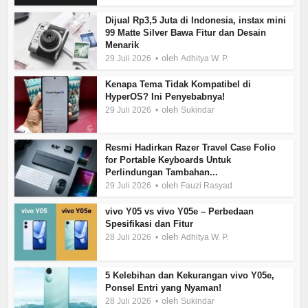
Dijual Rp3,5 Juta di Indonesia, instax mini
99 Matte Silver Bawa Fitur dan Desain
Menarik
oleh
29 Juli 2026
Adhitya W. P.
Kenapa Tema Tidak Kompatibel di
HyperOS? Ini Penyebabnya!
oleh
29 Juli 2026
Sukindar
Resmi Hadirkan Razer Travel Case Folio
for Portable Keyboards Untuk
Perlindungan Tambahan...
oleh
29 Juli 2026
Fauzi Rasyad
vivo Y05 vs vivo Y05e – Perbedaan
Spesifikasi dan Fitur
oleh
28 Juli 2026
Adhitya W. P.
5 Kelebihan dan Kekurangan vivo Y05e,
Ponsel Entri yang Nyaman!
oleh
28 Juli 2026
Sukindar