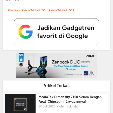
Mediatek
MediaTek Helio G81
MediaTek Helio G85
Artikel Terkait
MediaTek Dimensity 7100 Setara Dengan
Apa? Chipset Ini Jawabannya!
oleh
30 Juli 2026
Sukindar