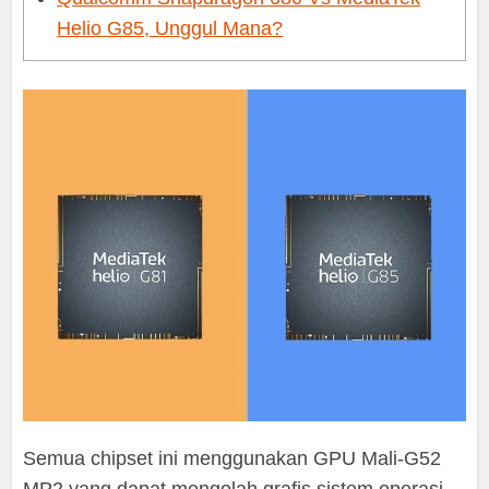
Helio G85, Unggul Mana?
Semua chipset ini menggunakan GPU Mali-G52