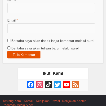
Nama
*
Email
*
Beritahu saya akan tindak lanjut komentar melalui surel.
Beritahu saya akan tulisan baru melalui surel.
Ikuti Kami
Facebook
Instagram
TikTok
Twitter
YouTube
Feed
Channel
Tentang Kami
Kontak
Kebijakan Privasi
Kebijakan Konten
Pedoman Media Siber