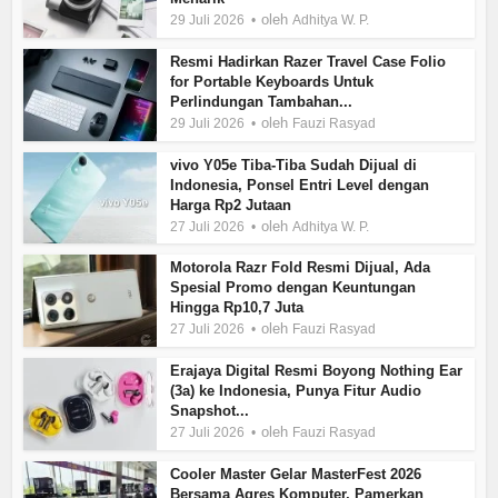
oleh
29 Juli 2026
Adhitya W. P.
Resmi Hadirkan Razer Travel Case Folio
for Portable Keyboards Untuk
Perlindungan Tambahan...
oleh
29 Juli 2026
Fauzi Rasyad
vivo Y05e Tiba-Tiba Sudah Dijual di
Indonesia, Ponsel Entri Level dengan
Harga Rp2 Jutaan
oleh
27 Juli 2026
Adhitya W. P.
Motorola Razr Fold Resmi Dijual, Ada
Spesial Promo dengan Keuntungan
Hingga Rp10,7 Juta
oleh
27 Juli 2026
Fauzi Rasyad
Erajaya Digital Resmi Boyong Nothing Ear
(3a) ke Indonesia, Punya Fitur Audio
Snapshot...
oleh
27 Juli 2026
Fauzi Rasyad
Cooler Master Gelar MasterFest 2026
Bersama Agres Komputer, Pamerkan