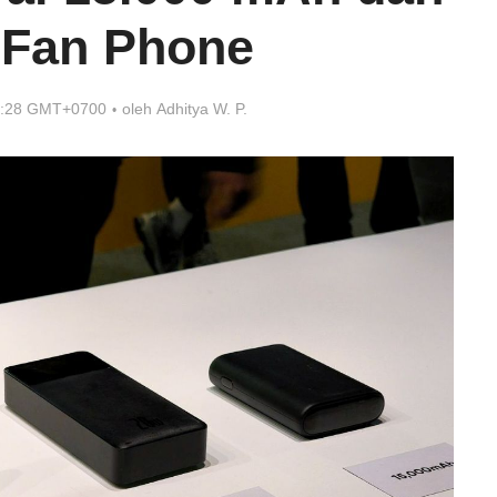
l Fan Phone
9:28 GMT+0700
oleh
Adhitya W. P.