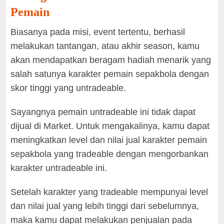
Pemain
Biasanya pada misi, event tertentu, berhasil
melakukan tantangan, atau akhir season, kamu
akan mendapatkan beragam hadiah menarik yang
salah satunya karakter pemain sepakbola dengan
skor tinggi yang untradeable.
Sayangnya pemain untradeable ini tidak dapat
dijual di Market. Untuk mengakalinya, kamu dapat
meningkatkan level dan nilai jual karakter pemain
sepakbola yang tradeable dengan mengorbankan
karakter untradeable ini.
Setelah karakter yang tradeable mempunyai level
dan nilai jual yang lebih tinggi dari sebelumnya,
maka kamu dapat melakukan penjualan pada