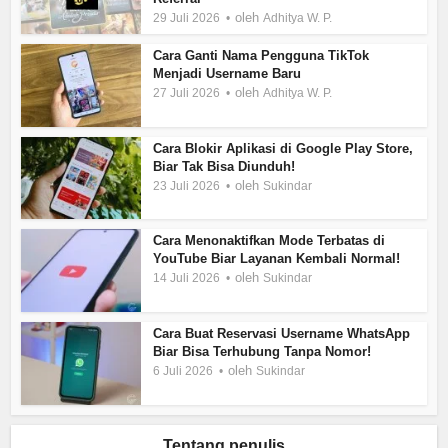
oleh
29 Juli 2026
Adhitya W. P.
Cara Ganti Nama Pengguna TikTok
Menjadi Username Baru
oleh
27 Juli 2026
Adhitya W. P.
Cara Blokir Aplikasi di Google Play Store,
Biar Tak Bisa Diunduh!
oleh
23 Juli 2026
Sukindar
Cara Menonaktifkan Mode Terbatas di
YouTube Biar Layanan Kembali Normal!
oleh
14 Juli 2026
Sukindar
Cara Buat Reservasi Username WhatsApp
Biar Bisa Terhubung Tanpa Nomor!
oleh
6 Juli 2026
Sukindar
Tentang penulis