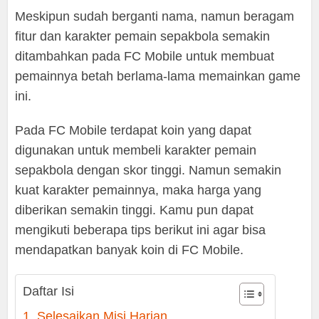
Meskipun sudah berganti nama, namun beragam
fitur dan karakter pemain sepakbola semakin
ditambahkan pada FC Mobile untuk membuat
pemainnya betah berlama-lama memainkan game
ini.
Pada FC Mobile terdapat koin yang dapat
digunakan untuk membeli karakter pemain
sepakbola dengan skor tinggi. Namun semakin
kuat karakter pemainnya, maka harga yang
diberikan semakin tinggi. Kamu pun dapat
mengikuti beberapa tips berikut ini agar bisa
mendapatkan banyak koin di FC Mobile.
Daftar Isi
1. Selesaikan Misi Harian