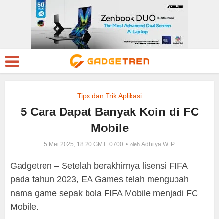
Tips dan Trik Aplikasi
5 Cara Dapat Banyak Koin di FC
Mobile
5 Mei 2025, 18:20 GMT+0700
Adhitya W. P.
oleh
Gadgetren – Setelah berakhirnya lisensi FIFA
pada tahun 2023, EA Games telah mengubah
nama game sepak bola FIFA Mobile menjadi FC
Mobile.