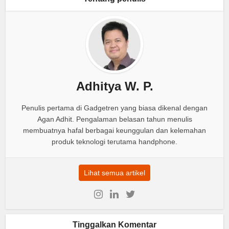
Adhitya W. P.
Penulis pertama di Gadgetren yang biasa dikenal dengan
Agan Adhit. Pengalaman belasan tahun menulis
membuatnya hafal berbagai keunggulan dan kelemahan
produk teknologi terutama handphone.
Lihat semua artikel
Tinggalkan Komentar