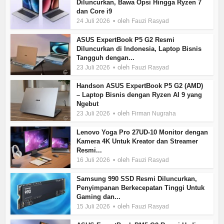
Diluncurkan, Bawa Opsi Hingga Ryzen 7
dan Core i9
oleh
24 Juli 2026
Fauzi Rasyad
ASUS ExpertBook P5 G2 Resmi
Diluncurkan di Indonesia, Laptop Bisnis
Tangguh dengan...
oleh
23 Juli 2026
Fauzi Rasyad
Handson ASUS ExpertBook P5 G2 (AMD)
– Laptop Bisnis dengan Ryzen AI 9 yang
Ngebut
oleh
23 Juli 2026
Firman Nugraha
Lenovo Yoga Pro 27UD-10 Monitor dengan
Kamera 4K Untuk Kreator dan Streamer
Resmi...
oleh
16 Juli 2026
Fauzi Rasyad
Samsung 990 SSD Resmi Diluncurkan,
Penyimpanan Berkecepatan Tinggi Untuk
Gaming dan...
oleh
15 Juli 2026
Fauzi Rasyad