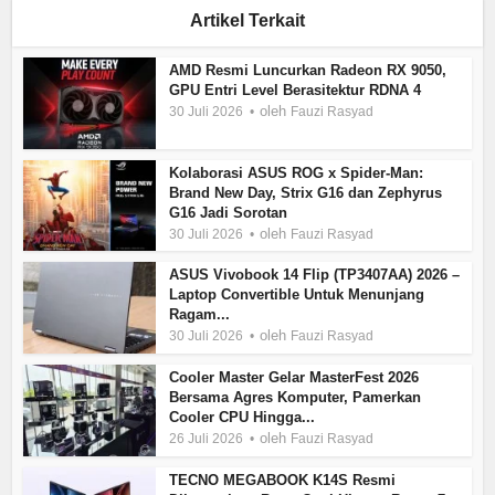
Artikel Terkait
AMD Resmi Luncurkan Radeon RX 9050,
GPU Entri Level Berasitektur RDNA 4
oleh
30 Juli 2026
Fauzi Rasyad
Kolaborasi ASUS ROG x Spider-Man:
Brand New Day, Strix G16 dan Zephyrus
G16 Jadi Sorotan
oleh
30 Juli 2026
Fauzi Rasyad
ASUS Vivobook 14 Flip (TP3407AA) 2026 –
Laptop Convertible Untuk Menunjang
Ragam...
oleh
30 Juli 2026
Fauzi Rasyad
Cooler Master Gelar MasterFest 2026
Bersama Agres Komputer, Pamerkan
Cooler CPU Hingga...
oleh
26 Juli 2026
Fauzi Rasyad
TECNO MEGABOOK K14S Resmi