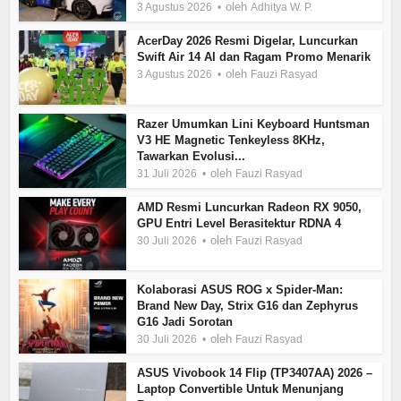
oleh
3 Agustus 2026
Adhitya W. P.
AcerDay 2026 Resmi Digelar, Luncurkan
Swift Air 14 AI dan Ragam Promo Menarik
oleh
3 Agustus 2026
Fauzi Rasyad
Razer Umumkan Lini Keyboard Huntsman
V3 HE Magnetic Tenkeyless 8KHz,
Tawarkan Evolusi...
oleh
31 Juli 2026
Fauzi Rasyad
AMD Resmi Luncurkan Radeon RX 9050,
GPU Entri Level Berasitektur RDNA 4
oleh
30 Juli 2026
Fauzi Rasyad
Kolaborasi ASUS ROG x Spider-Man:
Brand New Day, Strix G16 dan Zephyrus
G16 Jadi Sorotan
oleh
30 Juli 2026
Fauzi Rasyad
ASUS Vivobook 14 Flip (TP3407AA) 2026 –
Laptop Convertible Untuk Menunjang