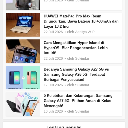
oleh
23 Juli 2026
Sukindar
HUAWEI MatePad Pro Max Resmi
Diluncurkan, Bawa Baterai 10.400mAh dan
Layar 13,2 Inci
oleh
22 Juli 2026
Adhitya W. P.
Cara Mengaktifkan Hyper Island di
HyperOS, Biar Pengoperasian Lebih
Intuitif!
oleh
22 Juli 2026
Sukindar
Bedanya Samsung Galaxy A27 5G vs
Samsung Galaxy A26 5G, Terdapat
Berbagai Penyesuaian!
oleh
17 Juli 2026
Sukindar
5 Kelebihan dan Kekurangan Samsung
Galaxy A27 5G, Pilihan Aman di Kelas
Menengah!
oleh
16 Juli 2026
Sukindar
Tentang penulis